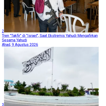
2
Tren "Takfir" di "Israel", Saat Ekstremis Yahudi Mengafirkan
Sesama Yahudi
Ahad, 9 Agustus 2026
3