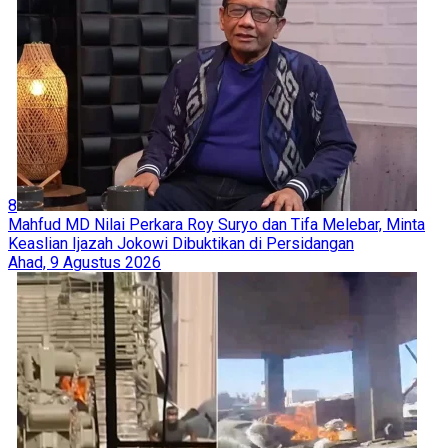
8
Mahfud MD Nilai Perkara Roy Suryo dan Tifa Melebar, Minta
Keaslian Ijazah Jokowi Dibuktikan di Persidangan
Ahad, 9 Agustus 2026