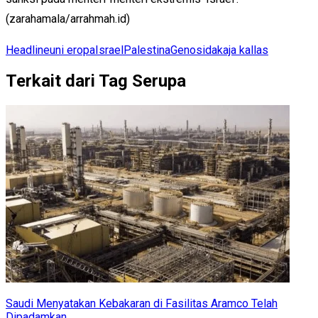
(zarahamala/arrahmah.id)
Headline
uni eropa
Israel
Palestina
Genosida
kaja kallas
Terkait dari Tag Serupa
Saudi Menyatakan Kebakaran di Fasilitas Aramco Telah
Dipadamkan