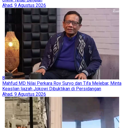
Ahad, 9 Agustus 2026
8
Mahfud MD Nilai Perkara Roy Suryo dan Tifa Melebar, Minta
Keaslian Ijazah Jokowi Dibuktikan di Persidangan
Ahad, 9 Agustus 2026