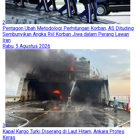
2
Pentagon Ubah Metodologi Perhitungan Korban, AS Dituding
Sembunyikan Angka Riil Korban Jiwa dalam Perang Lawan
Iran
Rabu, 5 Agustus 2026
3
Kapal Kargo Turki Diserang di Laut Hitam, Ankara Protes
Keras