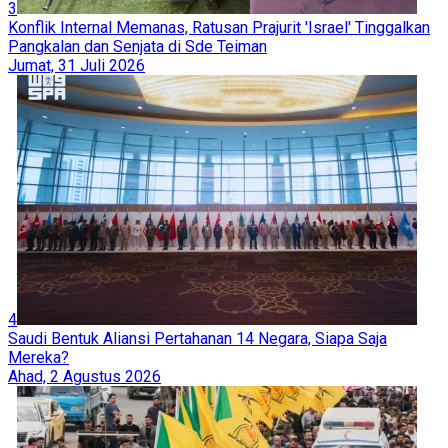
3
Konflik Internal Memanas, Ratusan Prajurit 'Israel' Tinggalkan
Pangkalan dan Senjata di Sde Teiman
Jumat, 31 Juli 2026
4
Saudi Bentuk Aliansi Pertahanan 14 Negara, Siapa Saja
Mereka?
Ahad, 2 Agustus 2026