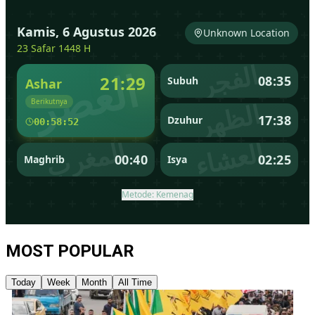
MOST POPULAR
Today
Week
Month
All Time