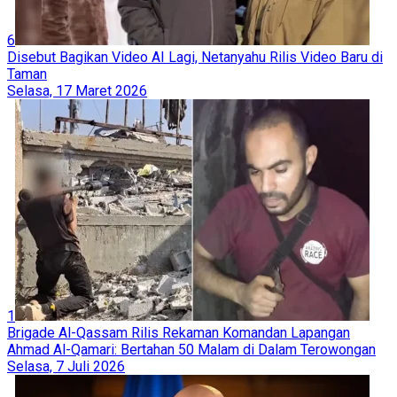
6
Disebut Bagikan Video AI Lagi, Netanyahu Rilis Video Baru di
Taman
Selasa, 17 Maret 2026
1
Brigade Al-Qassam Rilis Rekaman Komandan Lapangan
Ahmad Al-Qamari: Bertahan 50 Malam di Dalam Terowongan
Selasa, 7 Juli 2026