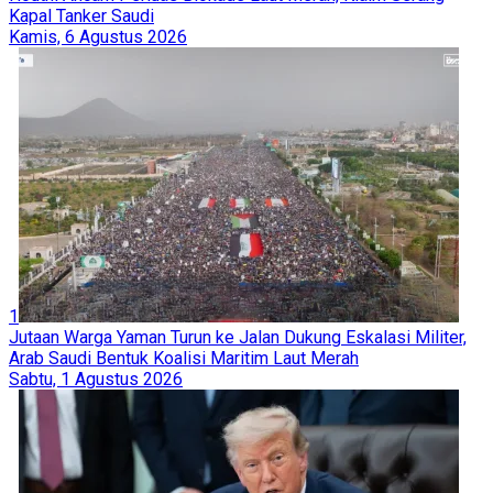
MOST POPULAR
Today
Week
Month
All Time
1