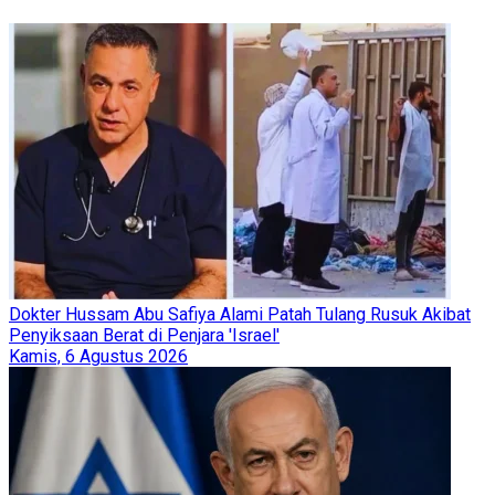
3
Jutaan Warga Yaman Turun ke Jalan Dukung Eskalasi Militer,
Arab Saudi Bentuk Koalisi Maritim Laut Merah
Sabtu, 1 Agustus 2026
4
AS Godok Rencana Kampanye Militer Dua Pekan Hantam Iran,
Pangkalan Militer Yordania Jadi Pemicu Eskalasi
Kamis, 30 Juli 2026