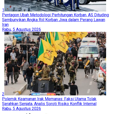
Kemenangan Abdul El-Sayed di Michigan, Sikap Tegas soal
Gaza Bawa Kandidat Muslim Ini Melawan Elite Demokrat AS
"Israel Raya" dan Perang Proksi: Penulis Peringatkan
Ancaman Perang Regional yang Akan Menyeret Semua Pihak
'Israel' Angkut Jutaan Ton Puing Gaza Keluar untuk
Sembunyikan Bukti Kejahatan Perang
Masih dari Kanal yang Sama