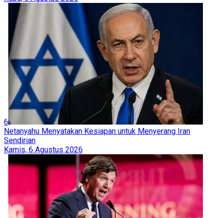
Houthi Ancam Perluas Blokade Laut Merah, Klaim Serang
Kapal Tanker Saudi
Lanjut Baca
Qatar: Hamas Penuhi Komitmen Gencatan Senjata, Komunitas
Internasional Harus Menekan 'Israel'
Dua Tahun Menanti, 112 Korban Serangan Sabra Dimakamkan