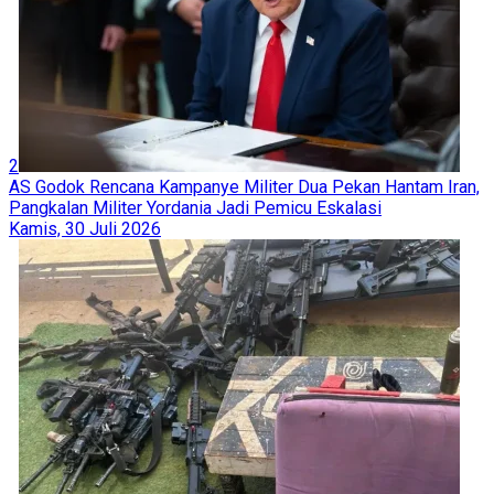
Pentagon Ubah Metodologi Perhitungan Korban, AS Dituding
Sembunyikan Angka Riil Korban Jiwa dalam Perang Lawan
Iran
Rabu, 5 Agustus 2026
2
Polemik Keamanan Irak Memanas: Faksi Utama Tolak
Serahkan Senjata, Analis Soroti Risiko Konflik Internal
Rabu, 5 Agustus 2026