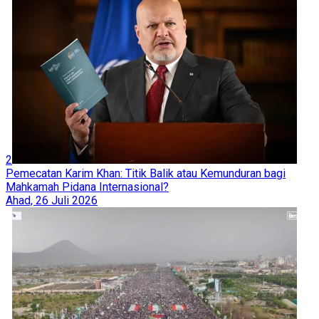
7
Retak dengan Trump, Tokoh Konservatif AS Bahas
Pembentukan Partai Ketiga di Rumah Tucker Carlson
Kamis, 6 Agustus 2026
8
Houthi Ancam Perluas Blokade Laut Merah, Klaim Serang
Kapal Tanker Saudi
Kamis, 6 Agustus 2026