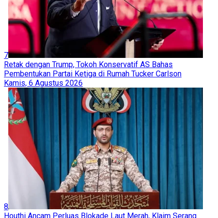
Massal di Gaza
Tolak Kesepakatan Hamas-AS, 'Israel' Kembali Bombardir
Gaza
PBB Sebut Juli 2026 Jadi Bulan Paling Mematikan di Gaza,
Korban Gugur Lampaui 150 Jiwa