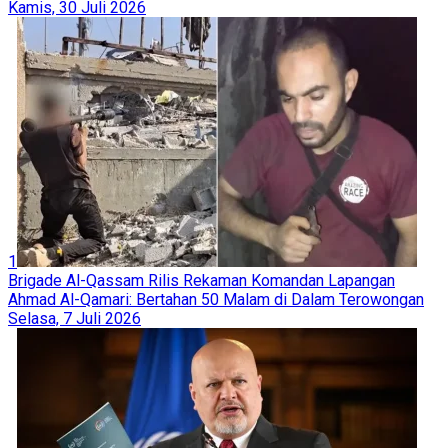
2
AS Godok Rencana Kampanye Militer Dua Pekan Hantam Iran,
Pangkalan Militer Yordania Jadi Pemicu Eskalasi
Kamis, 30 Juli 2026
3
Konflik Internal Memanas, Ratusan Prajurit 'Israel' Tinggalkan
Pangkalan dan Senjata di Sde Teiman