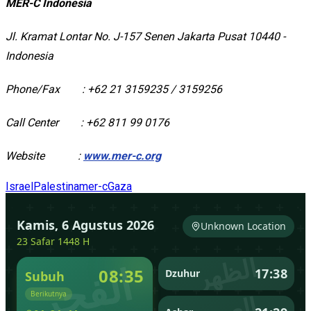
MER-C
Indonesia
Jl. Kramat Lontar No. J-157 Senen Jakarta Pusat 10440 -
Indonesia
Phone/Fax : +62 21 3159235 / 3159256
Call Center : +62 811 99 0176
Website :
www.mer-c.org
Israel
Palestina
mer-c
Gaza
Terkait dari Tag Serupa