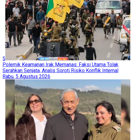
4
Kemenangan Abdul El-Sayed di Michigan, Sikap Tegas soal
Gaza Bawa Kandidat Muslim Ini Melawan Elite Demokrat AS
Kamis, 6 Agustus 2026
5
Pemerintah Ambil Alih Utang Kereta Cepat Whoosh Lewat PT
SMF
Rabu, 5 Agustus 2026