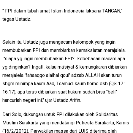
" FPI dalam tubuh umat Islam Indonesia laksana TANGAN,"
tegas Ustadz.
Selain itu, Ustadz juga mengecam kelompok yang ingin
membubarkan FPI dan membiarkan kemaksiatan merajalela,
"siapa yg ingin membubarkan FPI?…kebebasan macam apa
yg dinginkan? Ingat!, kalau ma'siyat & kemungkaran dibiarkan
merajalela ‘fahaaqqo alaihal qoul' adzab ALLAH akan turun
sbgm minimpa kaum Aad, Tsamud, kaum homo dsb (QS 17 :
16,17), apa terus dibiarkan saat hukum sudah bisa "beli"
hancurlah negeri ini," ujar Ustadz Arifin.
Dari Solo, dukungan untuk FPI dilakukan oleh Solidaritas
Muslim Surakarta yang mendatangi Polresta Surakarta, Kamis
(16/2/2012). Perwakilan massa dari LUIS diterima oleh