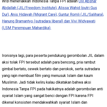
WIB meneriakkan Indonesia Tanpa FPI adalah
Ulil Abshar
Abdallah (JIL/Freedom Institute), Alissa Wahid (putri Gus
Dur), Anis Hidayah (Migrant Care), Guntur Romli (JIL/Salihara),
Hanung Bramantyo (sutradara liberal) dan Vivi Widyawati
(LSM Perempuan Mahardika).
Ironisnya lagi, para peserta pendukung gerombolan JIL dalam
aksi tolak FPI tersebut adalah para bencong, pria rambut
gimbal bertato, cewek bertato dan perokok, serta sutradara
yang rajin membuat film yang menusuk Islam dan kaum
Muslimin. Jadi tidak keliru kalau dikatakan bahwa aksi
Indonesia Tanpa FPI pada hakikatnya adalah gerombolan anti
syariat Islam yang sangat benci dengan FPI karena FPI
dikenal konsisten mendakwahkah syariat Islam dan