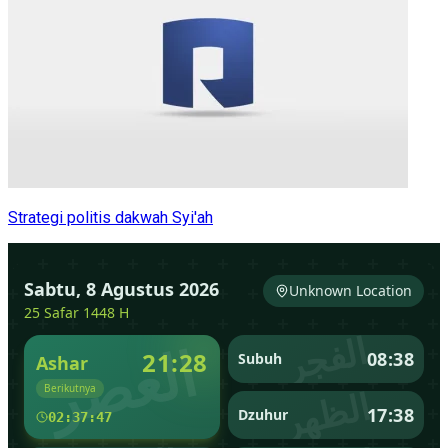
Strategi politis dakwah Syi'ah