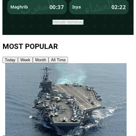
MOST POPULAR
Today
Week
Month
All Time