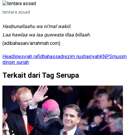
tentara assad
Hasbunallaahu wa ni'mal wakiil.
Laa hawlaa wa laa quwwata illaa billaah.
(adibahasan/arrahmah.com)
Headline
syiah rafidhah
assad
rezim nushairiyah
KNPS
musim
dingin suriah
Terkait dari Tag Serupa