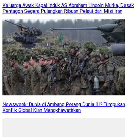
Keluarga Awak Kapal Induk AS Abraham Lincoln Murka, Desak
Pentagon Segera Pulangkan Ribuan Pelaut dari Misi Iran
Newsweek: Dunia di Ambang Perang Dunia III? Tumpukan
Konflik Global Kian Mengkhawatirkan