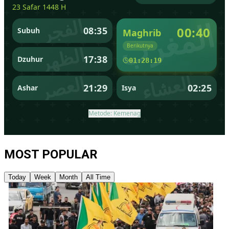
MOST POPULAR
Today
Week
Month
All Time