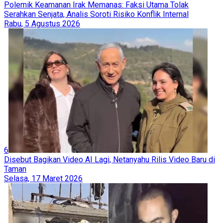
Polemik Keamanan Irak Memanas: Faksi Utama Tolak
Serahkan Senjata, Analis Soroti Risiko Konflik Internal
Rabu, 5 Agustus 2026
6
Disebut Bagikan Video AI Lagi, Netanyahu Rilis Video Baru di
Taman
Selasa, 17 Maret 2026