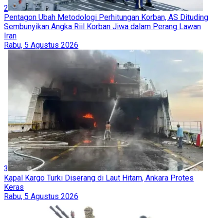
2
Pentagon Ubah Metodologi Perhitungan Korban, AS Dituding
Sembunyikan Angka Riil Korban Jiwa dalam Perang Lawan
Iran
Rabu, 5 Agustus 2026
3
Kapal Kargo Turki Diserang di Laut Hitam, Ankara Protes
Keras
Rabu, 5 Agustus 2026