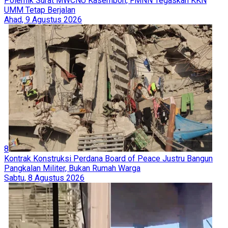
Polemik Surat MWCNU Kasembon, FMNN Tegaskan KKN
UMM Tetap Berjalan
Ahad, 9 Agustus 2026
8
Kontrak Konstruksi Perdana Board of Peace Justru Bangun
Pangkalan Militer, Bukan Rumah Warga
Sabtu, 8 Agustus 2026