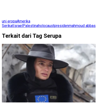
uni eropa
Amerika
Serikat
Israel
Palestina
holocaust
presiden
mahmoud abbas
Terkait dari Tag Serupa