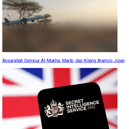
Ansarallah Gempur Al-Mukha, Marib, dan Kilang Aramco Jizan