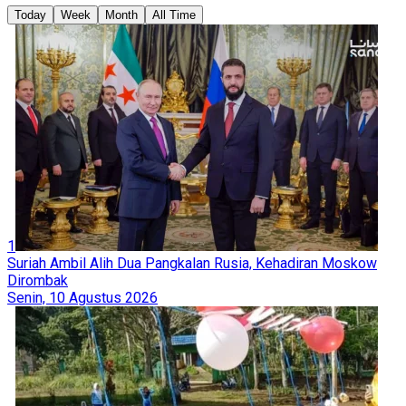
Today
Week
Month
All Time
1
Suriah Ambil Alih Dua Pangkalan Rusia, Kehadiran Moskow
Dirombak
Senin, 10 Agustus 2026