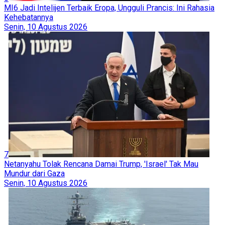
MI6 Jadi Intelijen Terbaik Eropa, Ungguli Prancis: Ini Rahasia
Kehebatannya
Senin, 10 Agustus 2026
7
Netanyahu Tolak Rencana Damai Trump, 'Israel' Tak Mau
Mundur dari Gaza
Senin, 10 Agustus 2026