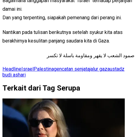
Bagaimana tanggapan masyarakat "Israel" terhadap perjanjian
damai ini.
Dan yang terpenting, siapakah pemenang dari perang ini.
Nantikan pada tulisan berikutnya setelah syukur kita atas
berakhirnya kesulitan panjang saudara kita di Gaza.
صمود الشعب لا يقهر ومقاومة باسلة لا تكسر
Headline
Israel
Palestina
gencatan senjata
jalur gaza
ustadz
budi ashari
Terkait dari Tag Serupa