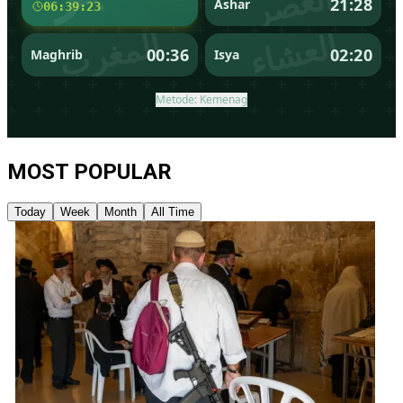
MOST POPULAR
Today
Week
Month
All Time