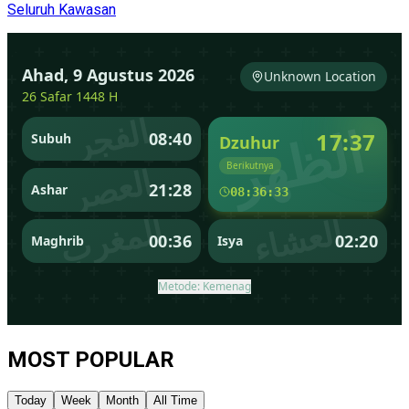
Seluruh Kawasan
MOST POPULAR
Today
Week
Month
All Time