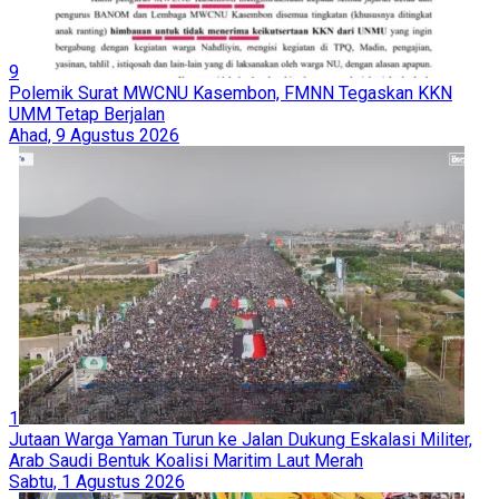
9
Polemik Surat MWCNU Kasembon, FMNN Tegaskan KKN
UMM Tetap Berjalan
Ahad, 9 Agustus 2026
1
Jutaan Warga Yaman Turun ke Jalan Dukung Eskalasi Militer,
Arab Saudi Bentuk Koalisi Maritim Laut Merah
Sabtu, 1 Agustus 2026