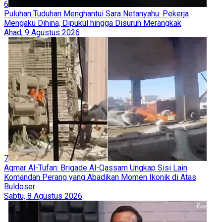
6
Puluhan Tuduhan Menghantui Sara Netanyahu: Pekerja
Mengaku Dihina, Dipukul hingga Disuruh Merangkak
Ahad, 9 Agustus 2026
7
Aqmar Al-Tufan: Brigade Al-Qassam Ungkap Sisi Lain
Komandan Perang yang Abadikan Momen Ikonik di Atas
Buldoser
Sabtu, 8 Agustus 2026