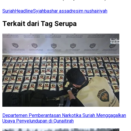
Suriah
Headline
Syiah
bashar assad
resim nushairiyah
Terkait dari Tag Serupa
Departemen Pemberantasan Narkotika Suriah Menggagalkan
Upaya Penyelundupan di Qunaitirah