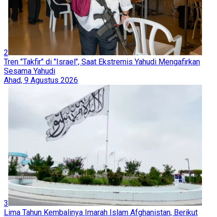
2
Tren "Takfir" di "Israel", Saat Ekstremis Yahudi Mengafirkan
Sesama Yahudi
Ahad, 9 Agustus 2026
3
Lima Tahun Kembalinya Imarah Islam Afghanistan, Berikut