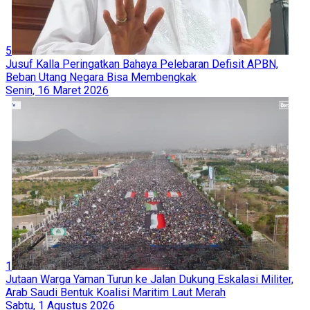
5
Jusuf Kalla Peringatkan Bahaya Pelebaran Defisit APBN,
Beban Utang Negara Bisa Membengkak
Senin, 16 Maret 2026
1
Jutaan Warga Yaman Turun ke Jalan Dukung Eskalasi Militer,
Arab Saudi Bentuk Koalisi Maritim Laut Merah
Sabtu, 1 Agustus 2026