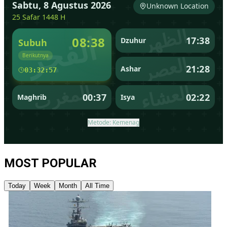
MOST POPULAR
Today
Week
Month
All Time