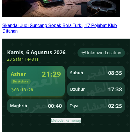
Skandal Judi Guncang Sepak Bola Turki, 17 Pejabat Klub
Ditahan