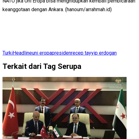
NATO jika Uni Eropa bisa menghidupkan kembali pembicaraan
keanggotaan dengan Ankara. (hanoum/arrahmah.id)
Turki
Headline
uni eropa
presiden
recep tayyip erdogan
Terkait dari Tag Serupa