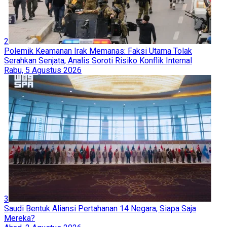
2
Polemik Keamanan Irak Memanas: Faksi Utama Tolak
Serahkan Senjata, Analis Soroti Risiko Konflik Internal
Rabu, 5 Agustus 2026
3
Saudi Bentuk Aliansi Pertahanan 14 Negara, Siapa Saja
Mereka?