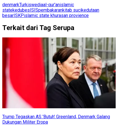
denmark
Turki
swedia
al-qur'an
islamic
state
kedubes
ISIS
pembakaran
kitab suci
kedutaan
besar
ISKP
islamic state khurasan provience
Terkait dari Tag Serupa
Trump Tegaskan AS 'Butuh' Greenland, Denmark Galang
Dukungan Militer Eropa