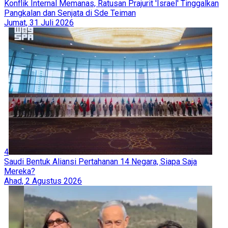
Konflik Internal Memanas, Ratusan Prajurit 'Israel' Tinggalkan
Pangkalan dan Senjata di Sde Teiman
Jumat, 31 Juli 2026
4
Saudi Bentuk Aliansi Pertahanan 14 Negara, Siapa Saja
Mereka?
Ahad, 2 Agustus 2026