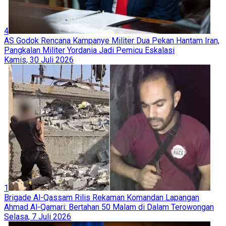
4
AS Godok Rencana Kampanye Militer Dua Pekan Hantam Iran,
Pangkalan Militer Yordania Jadi Pemicu Eskalasi
Kamis, 30 Juli 2026
1
Brigade Al-Qassam Rilis Rekaman Komandan Lapangan
Ahmad Al-Qamari: Bertahan 50 Malam di Dalam Terowongan
Selasa, 7 Juli 2026