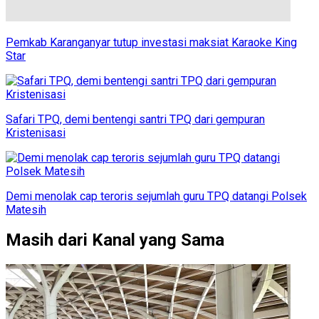
Pemkab Karanganyar tutup investasi maksiat Karaoke King
Star
Safari TPQ, demi bentengi santri TPQ dari gempuran
Kristenisasi
Demi menolak cap teroris sejumlah guru TPQ datangi Polsek
Matesih
Masih dari Kanal yang Sama