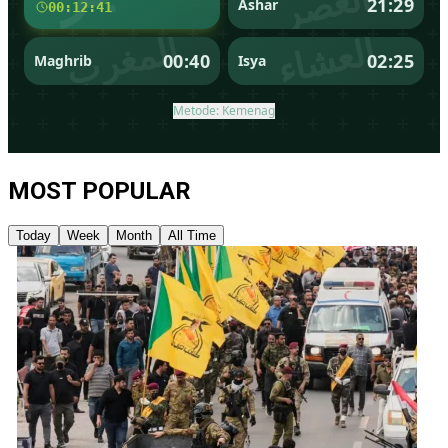
MOST POPULAR
Today
Week
Month
All Time