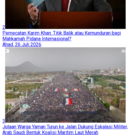
2
Pemecatan Karim Khan: Titik Balik atau Kemunduran bagi
Mahkamah Pidana Internasional?
Ahad, 26 Juli 2026
3
Jutaan Warga Yaman Turun ke Jalan Dukung Eskalasi Militer,
Arab Saudi Bentuk Koalisi Maritim Laut Merah