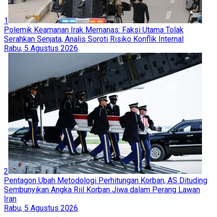
1
Polemik Keamanan Irak Memanas: Faksi Utama Tolak
Serahkan Senjata, Analis Soroti Risiko Konflik Internal
Rabu, 5 Agustus 2026
2
Pentagon Ubah Metodologi Perhitungan Korban, AS Dituding
Sembunyikan Angka Riil Korban Jiwa dalam Perang Lawan
Iran
Rabu, 5 Agustus 2026