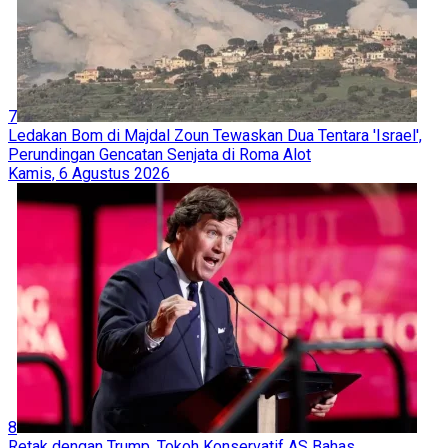
7
Ledakan Bom di Majdal Zoun Tewaskan Dua Tentara 'Israel',
Perundingan Gencatan Senjata di Roma Alot
Kamis, 6 Agustus 2026
8
Retak dengan Trump, Tokoh Konservatif AS Bahas