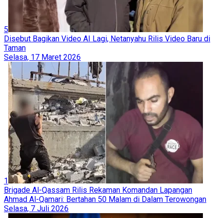
5
Disebut Bagikan Video AI Lagi, Netanyahu Rilis Video Baru di
Taman
Selasa, 17 Maret 2026
1
Brigade Al-Qassam Rilis Rekaman Komandan Lapangan
Ahmad Al-Qamari: Bertahan 50 Malam di Dalam Terowongan
Selasa, 7 Juli 2026