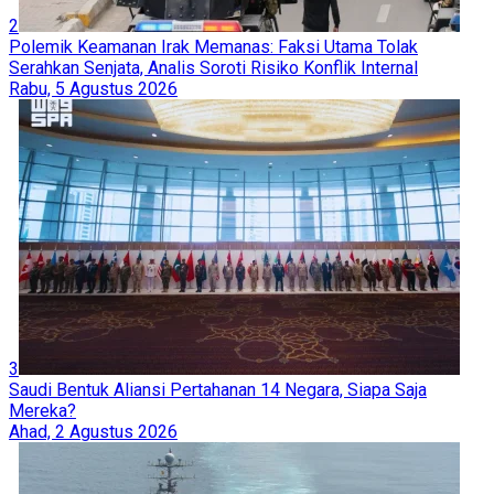
2
Polemik Keamanan Irak Memanas: Faksi Utama Tolak
Serahkan Senjata, Analis Soroti Risiko Konflik Internal
Rabu, 5 Agustus 2026
3
Saudi Bentuk Aliansi Pertahanan 14 Negara, Siapa Saja
Mereka?
Ahad, 2 Agustus 2026