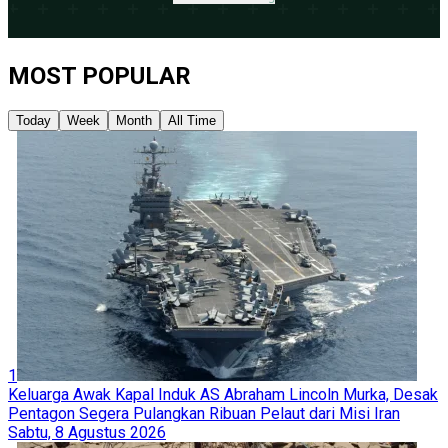
MOST POPULAR
Today
Week
Month
All Time
1
Keluarga Awak Kapal Induk AS Abraham Lincoln Murka, Desak
Pentagon Segera Pulangkan Ribuan Pelaut dari Misi Iran
Sabtu, 8 Agustus 2026