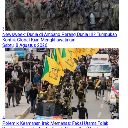
3
Newsweek: Dunia di Ambang Perang Dunia III? Tumpukan
Konflik Global Kian Mengkhawatirkan
Sabtu, 8 Agustus 2026
4
Polemik Keamanan Irak Memanas: Faksi Utama Tolak