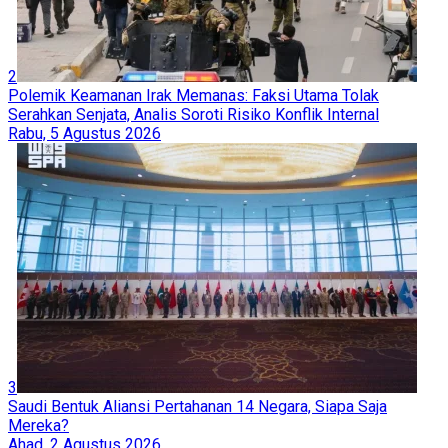
2
Polemik Keamanan Irak Memanas: Faksi Utama Tolak
Serahkan Senjata, Analis Soroti Risiko Konflik Internal
Rabu, 5 Agustus 2026
3
Saudi Bentuk Aliansi Pertahanan 14 Negara, Siapa Saja
Mereka?
Ahad, 2 Agustus 2026