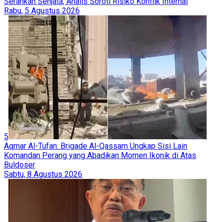
Serahkan Senjata, Analis Soroti Risiko Konflik Internal
Rabu, 5 Agustus 2026
5
Aqmar Al-Tufan: Brigade Al-Qassam Ungkap Sisi Lain
Komandan Perang yang Abadikan Momen Ikonik di Atas
Buldoser
Sabtu, 8 Agustus 2026