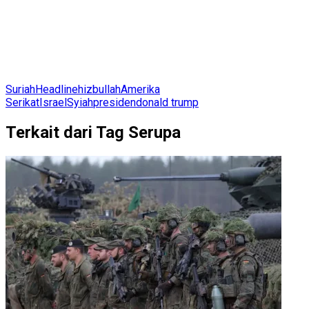
Suriah
Headline
hizbullah
Amerika
Serikat
Israel
Syiah
presiden
donald trump
Terkait dari Tag Serupa