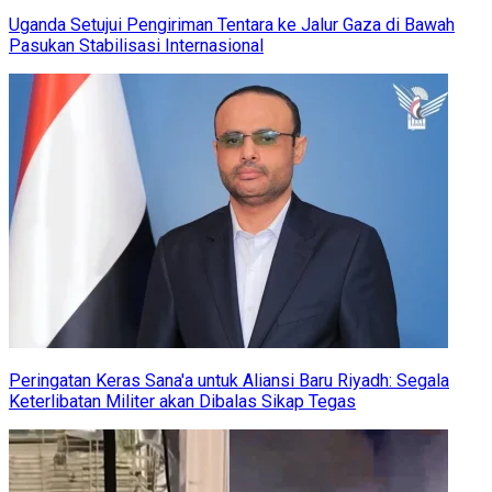
Uganda Setujui Pengiriman Tentara ke Jalur Gaza di Bawah
Pasukan Stabilisasi Internasional
Peringatan Keras Sana'a untuk Aliansi Baru Riyadh: Segala
Keterlibatan Militer akan Dibalas Sikap Tegas