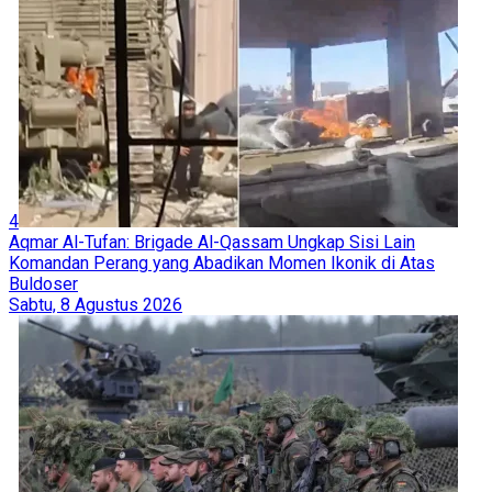
4
Aqmar Al-Tufan: Brigade Al-Qassam Ungkap Sisi Lain
Komandan Perang yang Abadikan Momen Ikonik di Atas
Buldoser
Sabtu, 8 Agustus 2026