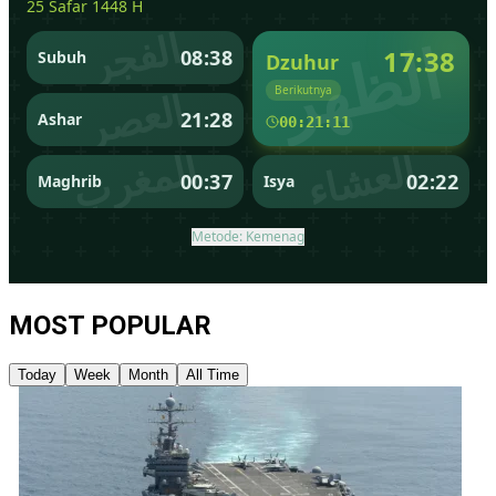
MOST POPULAR
Today
Week
Month
All Time