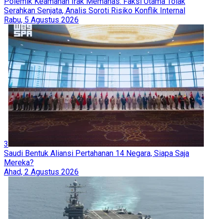
Polemik Keamanan Irak Memanas: Faksi Utama Tolak
Serahkan Senjata, Analis Soroti Risiko Konflik Internal
Rabu, 5 Agustus 2026
3
Saudi Bentuk Aliansi Pertahanan 14 Negara, Siapa Saja
Mereka?
Ahad, 2 Agustus 2026