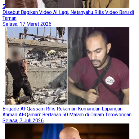
5
Disebut Bagikan Video AI Lagi, Netanyahu Rilis Video Baru di
Taman
Selasa, 17 Maret 2026
1
Brigade Al-Qassam Rilis Rekaman Komandan Lapangan
Ahmad Al-Qamari: Bertahan 50 Malam di Dalam Terowongan
Selasa, 7 Juli 2026