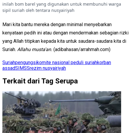
inilah bom barel yang digunakan untuk membunuhi warga
sipil suriah oleh tentara nusyairiyah
Mari kita bantu mereka dengan minimal menyebarkan
kenyataan pedih ini atau dengan mendermakan sebagian rizki
yang Allah titipkan kepada kita untuk saudara-saudara kita di
Suriah.
Allahu musta'an.
(adibahasan/arrahmah.com)
Suriah
pengungsi
komite nasional peduli suriah
korban
assad
SIMSS
rezim nusyairiyah
Terkait dari Tag Serupa