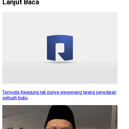
Lanjut Baca
Ternyata Kejagung tak punya wewenang larang peredaran
sebuah buku