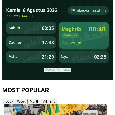
MOST POPULAR
Today
Week
Month
All Time