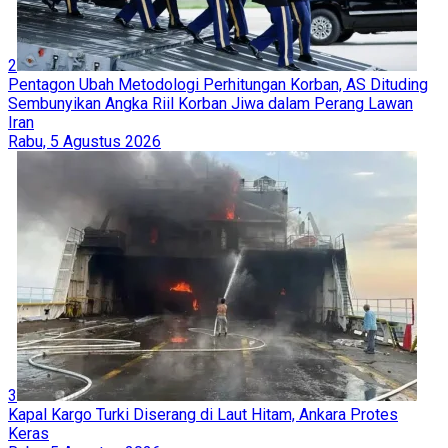
2
Pentagon Ubah Metodologi Perhitungan Korban, AS Dituding
Sembunyikan Angka Riil Korban Jiwa dalam Perang Lawan
Iran
Rabu, 5 Agustus 2026
3
Kapal Kargo Turki Diserang di Laut Hitam, Ankara Protes
Keras