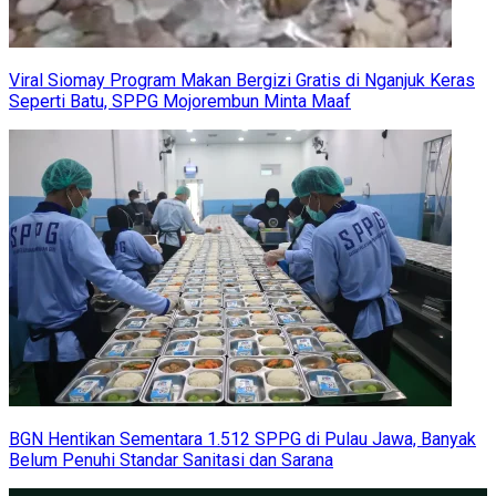
Viral Siomay Program Makan Bergizi Gratis di Nganjuk Keras
Seperti Batu, SPPG Mojorembun Minta Maaf
BGN Hentikan Sementara 1.512 SPPG di Pulau Jawa, Banyak
Belum Penuhi Standar Sanitasi dan Sarana