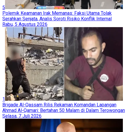
5
Polemik Keamanan Irak Memanas: Faksi Utama Tolak
Serahkan Senjata, Analis Soroti Risiko Konflik Internal
Rabu, 5 Agustus 2026
1
Brigade Al-Qassam Rilis Rekaman Komandan Lapangan
Ahmad Al-Qamari: Bertahan 50 Malam di Dalam Terowongan
Selasa, 7 Juli 2026