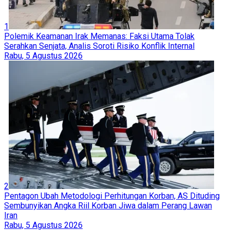
1
Polemik Keamanan Irak Memanas: Faksi Utama Tolak
Serahkan Senjata, Analis Soroti Risiko Konflik Internal
Rabu, 5 Agustus 2026
2
Pentagon Ubah Metodologi Perhitungan Korban, AS Dituding
Sembunyikan Angka Riil Korban Jiwa dalam Perang Lawan
Iran
Rabu, 5 Agustus 2026