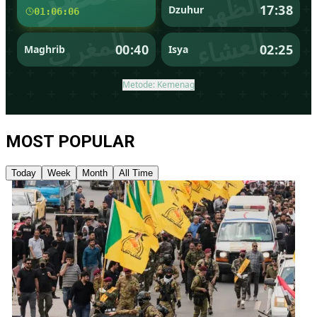
MOST POPULAR
Today
Week
Month
All Time