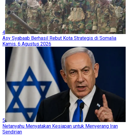
4
Asy Syabaab Berhasil Rebut Kota Strategis di Somalia
Kamis, 6 Agustus 2026
5
Netanyahu Menyatakan Kesiapan untuk Menyerang Iran
Sendirian