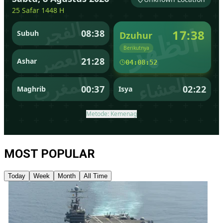
MOST POPULAR
Today
Week
Month
All Time