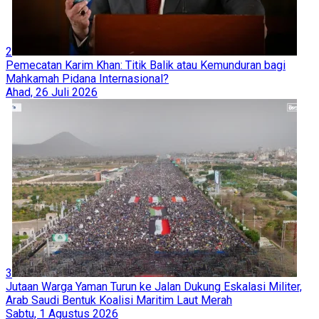
2
Pemecatan Karim Khan: Titik Balik atau Kemunduran bagi
Mahkamah Pidana Internasional?
Ahad, 26 Juli 2026
3
Jutaan Warga Yaman Turun ke Jalan Dukung Eskalasi Militer,
Arab Saudi Bentuk Koalisi Maritim Laut Merah
Sabtu, 1 Agustus 2026