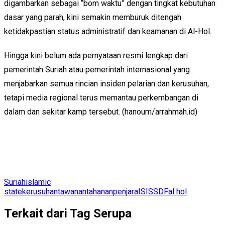
digambarkan sebagai “bom waktu” dengan tingkat kebutuhan
dasar yang parah, kini semakin memburuk ditengah
ketidakpastian status administratif dan keamanan di Al-Hol.
Hingga kini belum ada pernyataan resmi lengkap dari
pemerintah Suriah atau pe­­merintah internasional yang
menjabarkan semua rincian insiden pelarian dan kerusuhan,
tetapi media regional terus memantau perkembangan di
dalam dan sekitar kamp tersebut. (hanoum/arrahmah.id)
Suriah
islamic
state
kerusuhan
tawanan
tahanan
penjara
ISIS
SDF
al hol
Terkait dari Tag Serupa