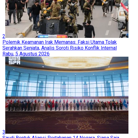
2
Polemik Keamanan Irak Memanas: Faksi Utama Tolak
Serahkan Senjata, Analis Soroti Risiko Konflik Internal
Rabu, 5 Agustus 2026
3
Saudi Bentuk Aliansi Pertahanan 14 Negara, Siapa Saja