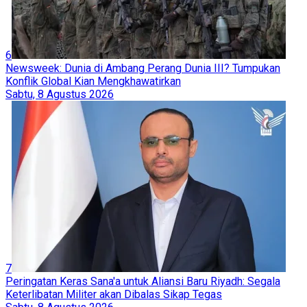
6
Newsweek: Dunia di Ambang Perang Dunia III? Tumpukan
Konflik Global Kian Mengkhawatirkan
Sabtu, 8 Agustus 2026
7
Peringatan Keras Sana'a untuk Aliansi Baru Riyadh: Segala
Keterlibatan Militer akan Dibalas Sikap Tegas