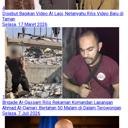
4
Disebut Bagikan Video AI Lagi, Netanyahu Rilis Video Baru di
Taman
Selasa, 17 Maret 2026
1
Brigade Al-Qassam Rilis Rekaman Komandan Lapangan
Ahmad Al-Qamari: Bertahan 50 Malam di Dalam Terowongan
Selasa, 7 Juli 2026