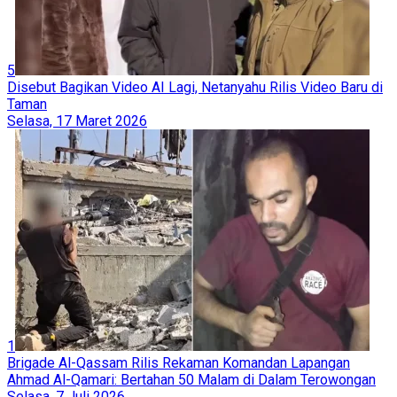
5
Disebut Bagikan Video AI Lagi, Netanyahu Rilis Video Baru di
Taman
Selasa, 17 Maret 2026
1
Brigade Al-Qassam Rilis Rekaman Komandan Lapangan
Ahmad Al-Qamari: Bertahan 50 Malam di Dalam Terowongan
Selasa, 7 Juli 2026