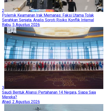
2
Polemik Keamanan Irak Memanas: Faksi Utama Tolak
Serahkan Senjata, Analis Soroti Risiko Konflik Internal
Rabu, 5 Agustus 2026
3
Saudi Bentuk Aliansi Pertahanan 14 Negara, Siapa Saja
Mereka?
Ahad, 2 Agustus 2026