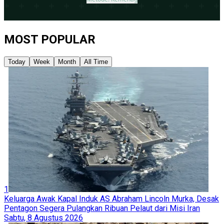
MOST POPULAR
Today
Week
Month
All Time
1
Keluarga Awak Kapal Induk AS Abraham Lincoln Murka, Desak
Pentagon Segera Pulangkan Ribuan Pelaut dari Misi Iran
Sabtu, 8 Agustus 2026