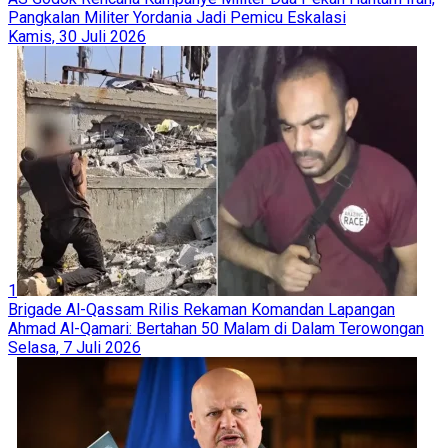
Pangkalan Militer Yordania Jadi Pemicu Eskalasi
Kamis, 30 Juli 2026
1
Brigade Al-Qassam Rilis Rekaman Komandan Lapangan
Ahmad Al-Qamari: Bertahan 50 Malam di Dalam Terowongan
Selasa, 7 Juli 2026