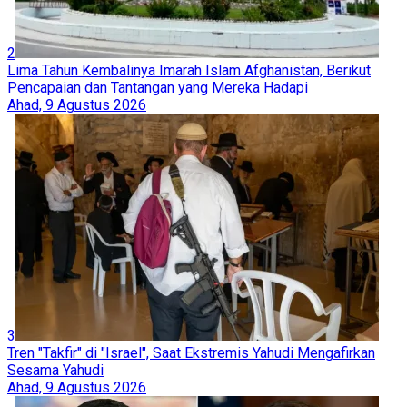
2
Lima Tahun Kembalinya Imarah Islam Afghanistan, Berikut
Pencapaian dan Tantangan yang Mereka Hadapi
Ahad, 9 Agustus 2026
3
Tren "Takfir" di "Israel", Saat Ekstremis Yahudi Mengafirkan
Sesama Yahudi
Ahad, 9 Agustus 2026