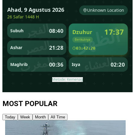
MOST POPULAR
Today
Week
Month
All Time