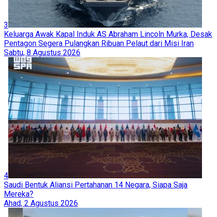
3
Keluarga Awak Kapal Induk AS Abraham Lincoln Murka, Desak
Pentagon Segera Pulangkan Ribuan Pelaut dari Misi Iran
Sabtu, 8 Agustus 2026
4
Saudi Bentuk Aliansi Pertahanan 14 Negara, Siapa Saja
Mereka?
Ahad, 2 Agustus 2026