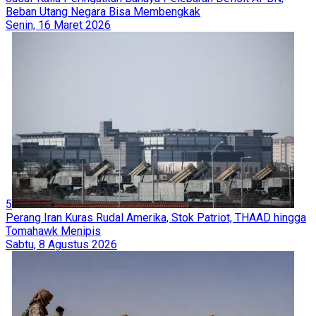
Beban Utang Negara Bisa Membengkak
Senin, 16 Maret 2026
5
Perang Iran Kuras Rudal Amerika, Stok Patriot, THAAD hingga
Tomahawk Menipis
Sabtu, 8 Agustus 2026