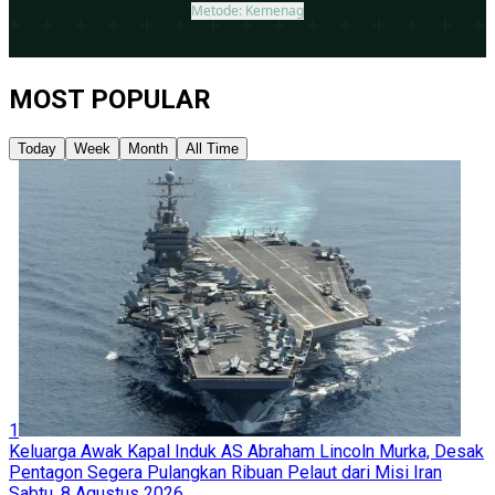
MOST POPULAR
Today
Week
Month
All Time
1
Keluarga Awak Kapal Induk AS Abraham Lincoln Murka, Desak
Pentagon Segera Pulangkan Ribuan Pelaut dari Misi Iran
Sabtu, 8 Agustus 2026