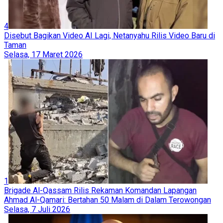
4
Disebut Bagikan Video AI Lagi, Netanyahu Rilis Video Baru di
Taman
Selasa, 17 Maret 2026
1
Brigade Al-Qassam Rilis Rekaman Komandan Lapangan
Ahmad Al-Qamari: Bertahan 50 Malam di Dalam Terowongan
Selasa, 7 Juli 2026