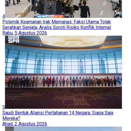
4
Polemik Keamanan Irak Memanas: Faksi Utama Tolak
Serahkan Senjata, Analis Soroti Risiko Konflik Internal
Rabu, 5 Agustus 2026
5
Saudi Bentuk Aliansi Pertahanan 14 Negara, Siapa Saja
Mereka?
Ahad, 2 Agustus 2026