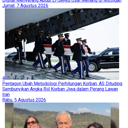
Digital Menyerang Abdul El-Sayed Usai Menang di Michigan
Jumat, 7 Agustus 2026
4
Pentagon Ubah Metodologi Perhitungan Korban, AS Dituding
Sembunyikan Angka Riil Korban Jiwa dalam Perang Lawan
Iran
Rabu, 5 Agustus 2026