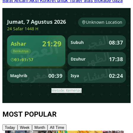
Barat Ancam Aksi Konkret untuk 'Israel' atas Blokade Gaza
MOST POPULAR
Today
Week
Month
All Time