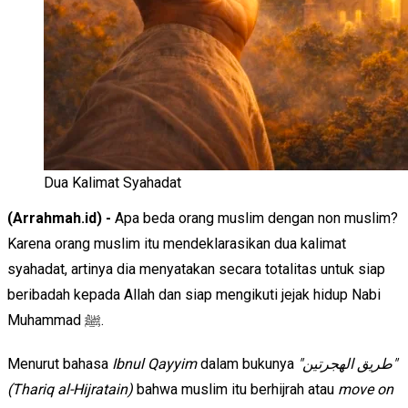
Dua Kalimat Syahadat
(Arrahmah.id) -
Apa beda orang muslim dengan non muslim?
Karena orang muslim itu mendeklarasikan dua kalimat
syahadat, artinya dia menyatakan secara totalitas untuk siap
beribadah kepada Allah dan siap mengikuti jejak hidup Nabi
Muhammad ﷺ.
Menurut bahasa
Ibnul Qayyim
dalam bukunya
"طريق الهجرتين"
(Thariq al-Hijratain)
bahwa muslim itu berhijrah atau
move on