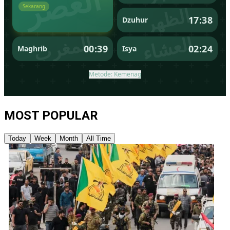
MOST POPULAR
Today
Week
Month
All Time