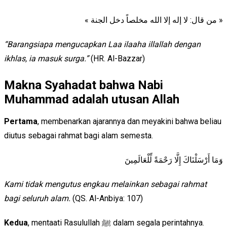
« من قال: لا إله إلا الله مخلصاً دخل الجنة »
“Barangsiapa mengucapkan Laa ilaaha illallah dengan
ikhlas, ia masuk surga.”
(HR. Al-Bazzar)
Makna Syahadat bahwa Nabi
Muhammad adalah utusan Allah
Pertama
, membenarkan ajarannya dan meyakini bahwa beliau
diutus sebagai rahmat bagi alam semesta.
وَمَا أَرْسَلْنَاكَ إِلَّا رَحْمَةً لِّلْعَالَمِينَ
Kami tidak mengutus engkau melainkan sebagai rahmat
bagi seluruh alam.
(QS. Al-Anbiya: 107)
Kedua
, mentaati Rasulullah ﷺ dalam segala perintahnya.