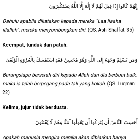
إِنَّهُمْ كَانُوا إِذَا قِيلَ لَهُمْ لَا إِلَٰهَ إِلَّا اللَّهُ يَسْتَكْبِرُونَ
Dahulu apabila dikatakan kepada mereka “Laa ilaaha
illallah”, mereka menyombongkan diri.
(QS. Ash-Shaffat: 35)
Keempat, tunduk dan patuh.
وَمَن يُسْلِمْ وَجْهَهُ إِلَى اللَّهِ وَهُوَ مُحْسِنٌ فَقَدِ اسْتَمْسَكَ بِالْعُرْوَةِ الْوُثْقَىٰ
Barangsiapa berserah diri kepada Allah dan dia berbuat baik,
maka ia telah berpegang pada tali yang kokoh.
(QS. Luqman:
22)
Kelima, jujur tidak berdusta.
أَحَسِبَ النَّاسُ أَن يُتْرَكُوا أَن يَقُولُوا آمَنَّا وَهُمْ لَا يُفْتَنُونَ
Apakah manusia mengira mereka akan dibiarkan hanya