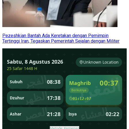
Pezeshkian Bantah Ada Keretakan dengan Pemimpin
Tertinggi Iran, Tegaskan Pemerintah Sejalan dengan Militer