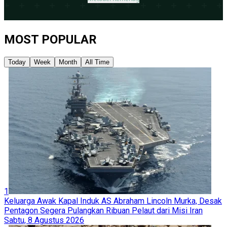
MOST POPULAR
Today
Week
Month
All Time
1
Keluarga Awak Kapal Induk AS Abraham Lincoln Murka, Desak
Pentagon Segera Pulangkan Ribuan Pelaut dari Misi Iran
Sabtu, 8 Agustus 2026