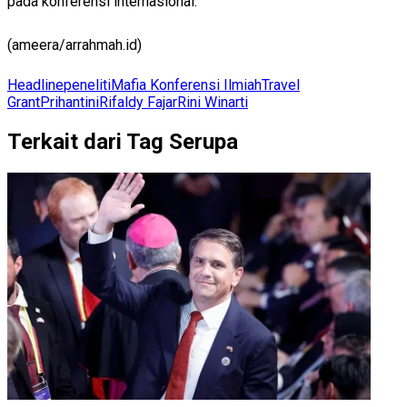
pada konferensi internasional.
(ameera/arrahmah.id)
Headline
peneliti
Mafia Konferensi Ilmiah
Travel
Grant
Prihantini
Rifaldy Fajar
Rini Winarti
Terkait dari Tag Serupa