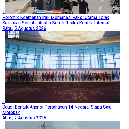
2
Polemik Keamanan Irak Memanas: Faksi Utama Tolak
Serahkan Senjata, Analis Soroti Risiko Konflik Internal
Rabu, 5 Agustus 2026
3
Saudi Bentuk Aliansi Pertahanan 14 Negara, Siapa Saja
Mereka?
Ahad, 2 Agustus 2026