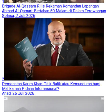
1
Brigade Al-Qassam Rilis Rekaman Komandan Lapangan
Ahmad Al-Qamari: Bertahan 50 Malam di Dalam Terowongan
Selasa, 7 Juli 2026
2
Pemecatan Karim Khan: Titik Balik atau Kemunduran bagi
Mahkamah Pidana Internasional?
Ahad, 26 Juli 2026