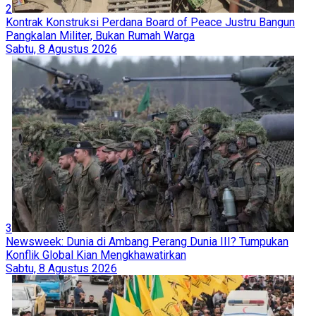
2
Kontrak Konstruksi Perdana Board of Peace Justru Bangun
Pangkalan Militer, Bukan Rumah Warga
Sabtu, 8 Agustus 2026
3
Newsweek: Dunia di Ambang Perang Dunia III? Tumpukan
Konflik Global Kian Mengkhawatirkan
Sabtu, 8 Agustus 2026