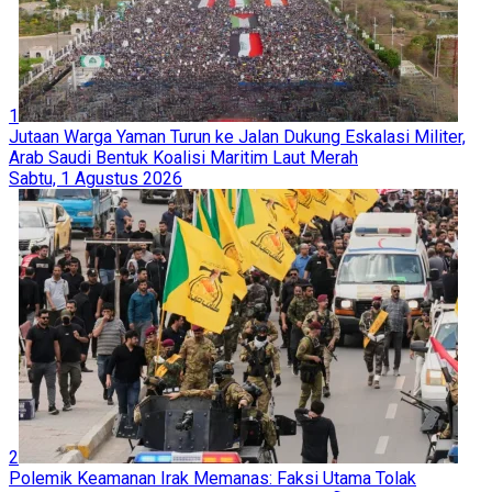
1
Jutaan Warga Yaman Turun ke Jalan Dukung Eskalasi Militer,
Arab Saudi Bentuk Koalisi Maritim Laut Merah
Sabtu, 1 Agustus 2026
2
Polemik Keamanan Irak Memanas: Faksi Utama Tolak