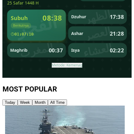
MOST POPULAR
Today
Week
Month
All Time