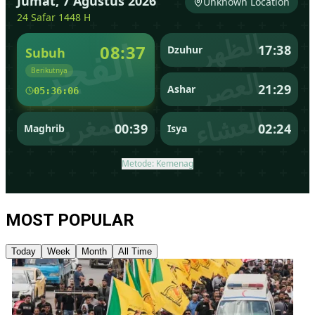
MOST POPULAR
Today
Week
Month
All Time