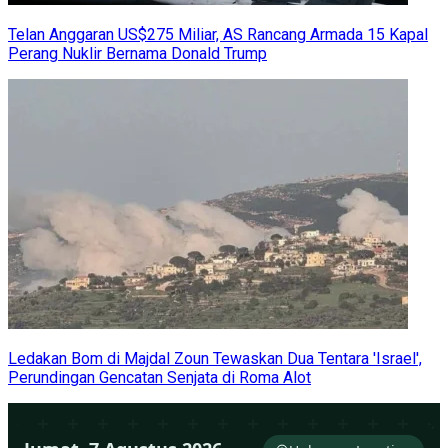
Telan Anggaran US$275 Miliar, AS Rancang Armada 15 Kapal
Perang Nuklir Bernama Donald Trump
Ledakan Bom di Majdal Zoun Tewaskan Dua Tentara 'Israel',
Perundingan Gencatan Senjata di Roma Alot