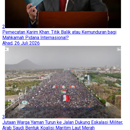
2
Pemecatan Karim Khan: Titik Balik atau Kemunduran bagi
Mahkamah Pidana Internasional?
Ahad, 26 Juli 2026
3
Jutaan Warga Yaman Turun ke Jalan Dukung Eskalasi Militer,
Arab Saudi Bentuk Koalisi Maritim Laut Merah