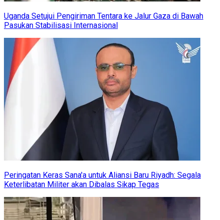
Uganda Setujui Pengiriman Tentara ke Jalur Gaza di Bawah
Pasukan Stabilisasi Internasional
Peringatan Keras Sana'a untuk Aliansi Baru Riyadh: Segala
Keterlibatan Militer akan Dibalas Sikap Tegas