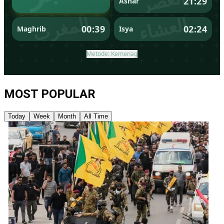
MOST POPULAR
Today
Week
Month
All Time