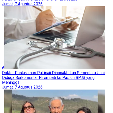
Jumat, 7 Agustus 2026
6
Dokter Puskesmas Pakisaji Dinonaktifkan Sementara Usai
Diduga Berkomentar Nirempati ke Pasien BPJS yang
Meninggal
Jumat, 7 Agustus 2026