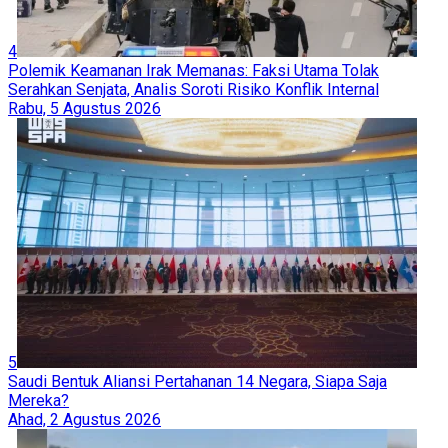
4
Polemik Keamanan Irak Memanas: Faksi Utama Tolak
Serahkan Senjata, Analis Soroti Risiko Konflik Internal
Rabu, 5 Agustus 2026
5
Saudi Bentuk Aliansi Pertahanan 14 Negara, Siapa Saja
Mereka?
Ahad, 2 Agustus 2026