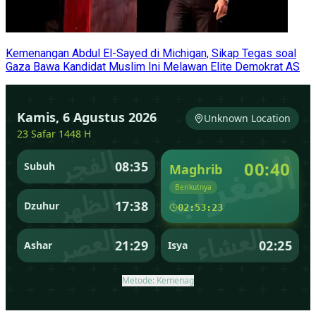
Kemenangan Abdul El-Sayed di Michigan, Sikap Tegas soal
Gaza Bawa Kandidat Muslim Ini Melawan Elite Demokrat AS