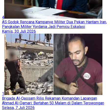
4
AS Godok Rencana Kampanye Militer Dua Pekan Hantam Iran,
Pangkalan Militer Yordania Jadi Pemicu Eskalasi
Kamis, 30 Juli 2026
1
Brigade Al-Qassam Rilis Rekaman Komandan Lapangan
Ahmad Al-Qamari: Bertahan 50 Malam di Dalam Terowongan
Selasa, 7 Juli 2026