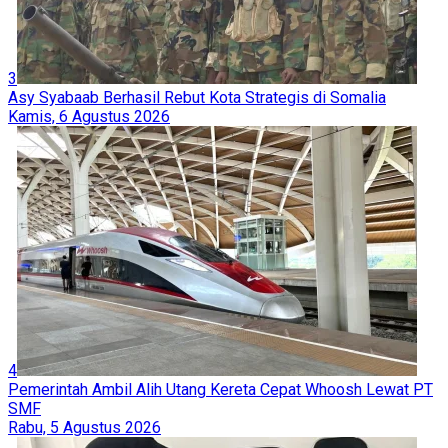
3
Asy Syabaab Berhasil Rebut Kota Strategis di Somalia
Kamis, 6 Agustus 2026
4
Pemerintah Ambil Alih Utang Kereta Cepat Whoosh Lewat PT
SMF
Rabu, 5 Agustus 2026