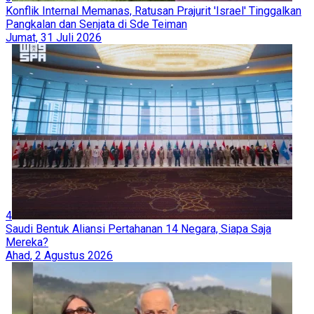
Konflik Internal Memanas, Ratusan Prajurit 'Israel' Tinggalkan
Pangkalan dan Senjata di Sde Teiman
Jumat, 31 Juli 2026
4
Saudi Bentuk Aliansi Pertahanan 14 Negara, Siapa Saja
Mereka?
Ahad, 2 Agustus 2026