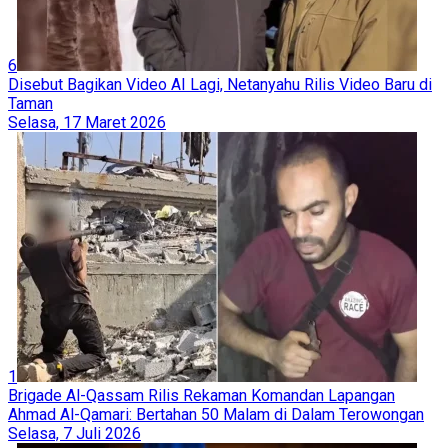
6
Disebut Bagikan Video AI Lagi, Netanyahu Rilis Video Baru di
Taman
Selasa, 17 Maret 2026
1
Brigade Al-Qassam Rilis Rekaman Komandan Lapangan
Ahmad Al-Qamari: Bertahan 50 Malam di Dalam Terowongan
Selasa, 7 Juli 2026