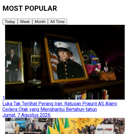
MOST POPULAR
Today
Week
Month
All Time
1
Luka Tak Terlihat Perang Iran: Ratusan Prajurit AS Alami
Cedera Otak yang Menghantui Bertahun-tahun
Jumat, 7 Agustus 2026