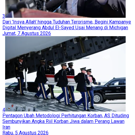
3
Dari 'Insya Allah' hingga Tuduhan Terorisme, Begini Kampanye
Digital Menyerang Abdul El-Sayed Usai Menang di Michigan
Jumat, 7 Agustus 2026
4
Pentagon Ubah Metodologi Perhitungan Korban, AS Dituding
Sembunyikan Angka Riil Korban Jiwa dalam Perang Lawan
Iran
Rabu, 5 Agustus 2026