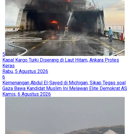
5
Kapal Kargo Turki Diserang di Laut Hitam, Ankara Protes
Keras
Rabu, 5 Agustus 2026
6
Kemenangan Abdul El-Sayed di Michigan, Sikap Tegas soal
Gaza Bawa Kandidat Muslim Ini Melawan Elite Demokrat AS
Kamis, 6 Agustus 2026