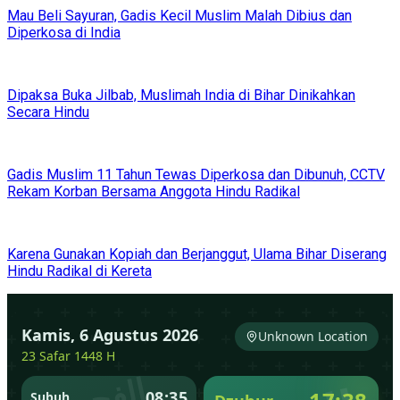
Mau Beli Sayuran, Gadis Kecil Muslim Malah Dibius dan
Diperkosa di India
Dipaksa Buka Jilbab, Muslimah India di Bihar Dinikahkan
Secara Hindu
Gadis Muslim 11 Tahun Tewas Diperkosa dan Dibunuh, CCTV
Rekam Korban Bersama Anggota Hindu Radikal
Karena Gunakan Kopiah dan Berjanggut, Ulama Bihar Diserang
Hindu Radikal di Kereta