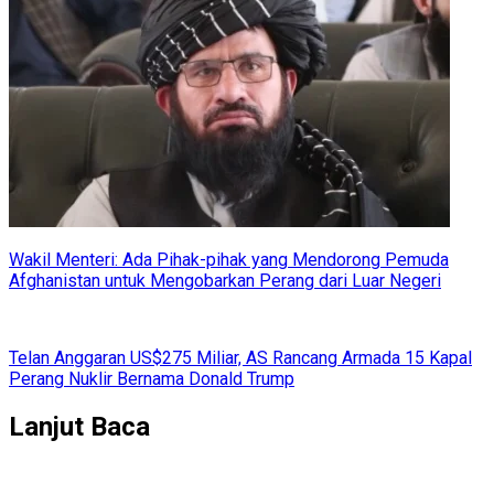
Wakil Menteri: Ada Pihak-pihak yang Mendorong Pemuda
Afghanistan untuk Mengobarkan Perang dari Luar Negeri
Telan Anggaran US$275 Miliar, AS Rancang Armada 15 Kapal
Perang Nuklir Bernama Donald Trump
Lanjut Baca