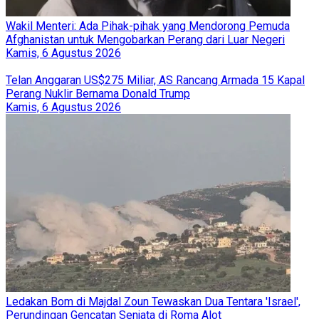
Wakil Menteri: Ada Pihak-pihak yang Mendorong Pemuda
Afghanistan untuk Mengobarkan Perang dari Luar Negeri
Kamis, 6 Agustus 2026
Telan Anggaran US$275 Miliar, AS Rancang Armada 15 Kapal
Perang Nuklir Bernama Donald Trump
Kamis, 6 Agustus 2026
Ledakan Bom di Majdal Zoun Tewaskan Dua Tentara 'Israel',
Perundingan Gencatan Senjata di Roma Alot