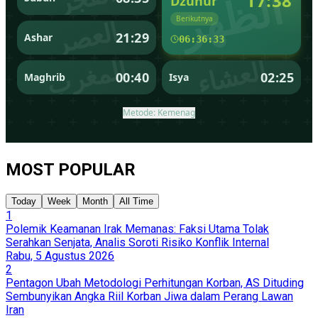
MOST POPULAR
Today
Week
Month
All Time
1
Polemik Keamanan Irak Memanas: Faksi Utama Tolak
Serahkan Senjata, Analis Soroti Risiko Konflik Internal
Rabu, 5 Agustus 2026
2
Pentagon Ubah Metodologi Perhitungan Korban, AS Dituding
Sembunyikan Angka Riil Korban Jiwa dalam Perang Lawan
Iran