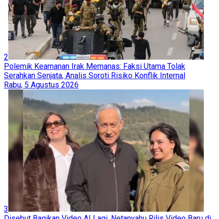
2
Polemik Keamanan Irak Memanas: Faksi Utama Tolak
Serahkan Senjata, Analis Soroti Risiko Konflik Internal
Rabu, 5 Agustus 2026
3
Disebut Bagikan Video AI Lagi, Netanyahu Rilis Video Baru di