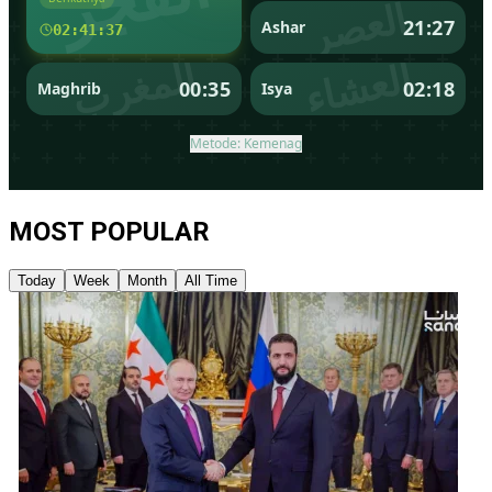
MOST POPULAR
Today
Week
Month
All Time