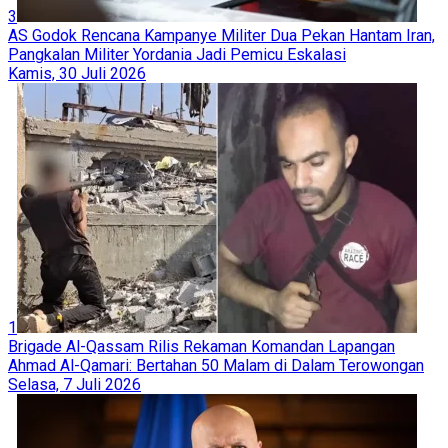
3
AS Godok Rencana Kampanye Militer Dua Pekan Hantam Iran,
Pangkalan Militer Yordania Jadi Pemicu Eskalasi
Kamis, 30 Juli 2026
1
Brigade Al-Qassam Rilis Rekaman Komandan Lapangan
Ahmad Al-Qamari: Bertahan 50 Malam di Dalam Terowongan
Selasa, 7 Juli 2026