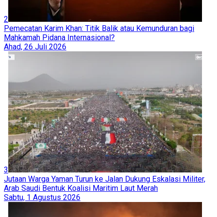
2
Pemecatan Karim Khan: Titik Balik atau Kemunduran bagi
Mahkamah Pidana Internasional?
Ahad, 26 Juli 2026
3
Jutaan Warga Yaman Turun ke Jalan Dukung Eskalasi Militer,
Arab Saudi Bentuk Koalisi Maritim Laut Merah
Sabtu, 1 Agustus 2026