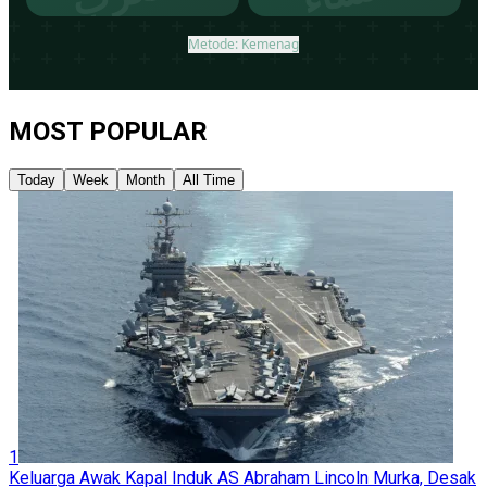
MOST POPULAR
Today
Week
Month
All Time
1
Keluarga Awak Kapal Induk AS Abraham Lincoln Murka, Desak