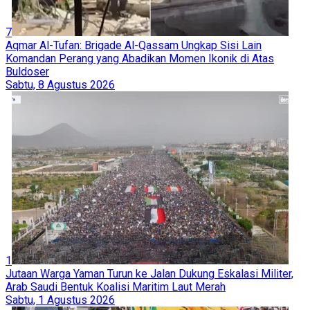
7
Aqmar Al-Tufan: Brigade Al-Qassam Ungkap Sisi Lain
Komandan Perang yang Abadikan Momen Ikonik di Atas
Buldoser
Sabtu, 8 Agustus 2026
1
Jutaan Warga Yaman Turun ke Jalan Dukung Eskalasi Militer,
Arab Saudi Bentuk Koalisi Maritim Laut Merah
Sabtu, 1 Agustus 2026