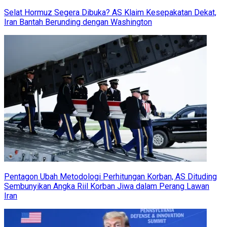
Selat Hormuz Segera Dibuka? AS Klaim Kesepakatan Dekat,
Iran Bantah Berunding dengan Washington
Pentagon Ubah Metodologi Perhitungan Korban, AS Dituding
Sembunyikan Angka Riil Korban Jiwa dalam Perang Lawan
Iran