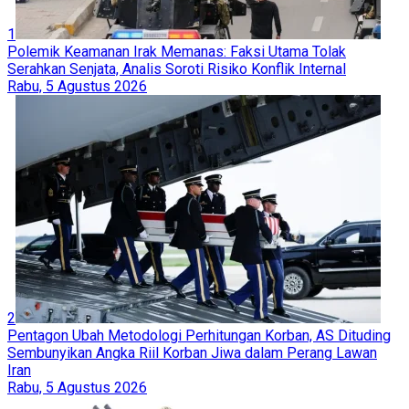
1
Polemik Keamanan Irak Memanas: Faksi Utama Tolak
Serahkan Senjata, Analis Soroti Risiko Konflik Internal
Rabu, 5 Agustus 2026
2
Pentagon Ubah Metodologi Perhitungan Korban, AS Dituding
Sembunyikan Angka Riil Korban Jiwa dalam Perang Lawan
Iran
Rabu, 5 Agustus 2026