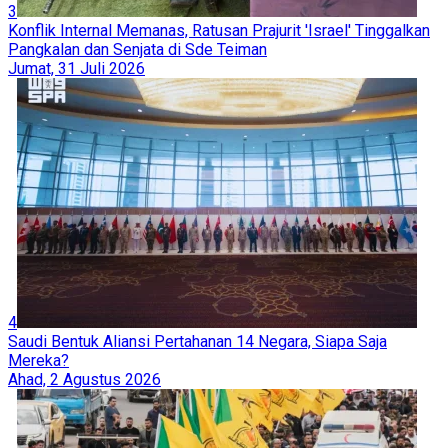
3
Konflik Internal Memanas, Ratusan Prajurit 'Israel' Tinggalkan
Pangkalan dan Senjata di Sde Teiman
Jumat, 31 Juli 2026
4
Saudi Bentuk Aliansi Pertahanan 14 Negara, Siapa Saja
Mereka?
Ahad, 2 Agustus 2026