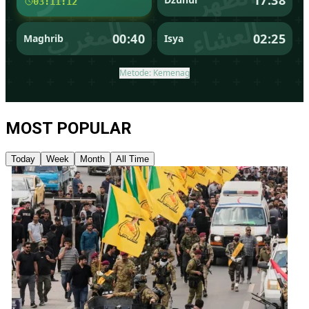
MOST POPULAR
Today
Week
Month
All Time