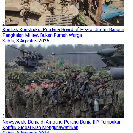
2
Kontrak Konstruksi Perdana Board of Peace Justru Bangun
Pangkalan Militer, Bukan Rumah Warga
Sabtu, 8 Agustus 2026
3
Newsweek: Dunia di Ambang Perang Dunia III? Tumpukan
Konflik Global Kian Mengkhawatirkan