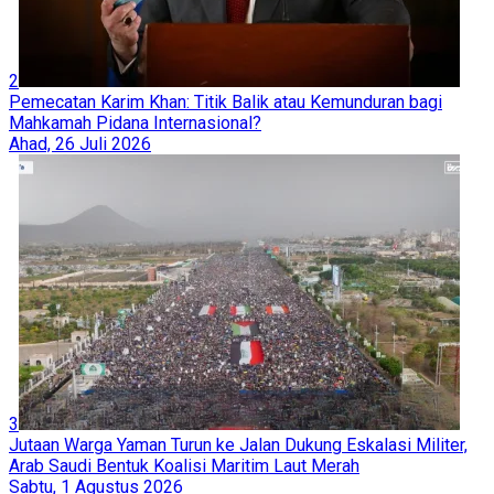
2
Pemecatan Karim Khan: Titik Balik atau Kemunduran bagi
Mahkamah Pidana Internasional?
Ahad, 26 Juli 2026
3
Jutaan Warga Yaman Turun ke Jalan Dukung Eskalasi Militer,
Arab Saudi Bentuk Koalisi Maritim Laut Merah
Sabtu, 1 Agustus 2026