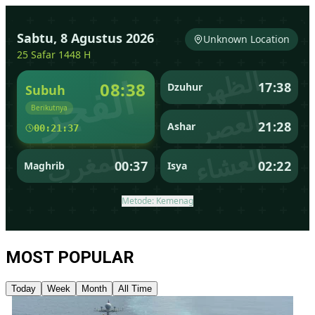
MOST POPULAR
Today
Week
Month
All Time