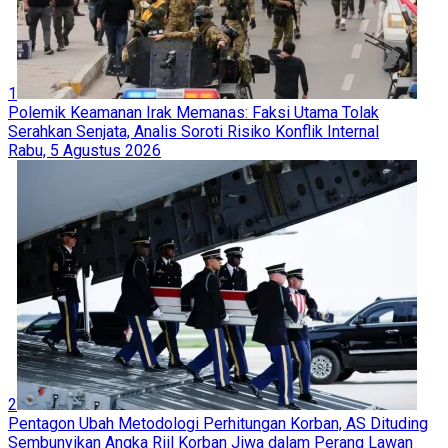
1
Polemik Keamanan Irak Memanas: Faksi Utama Tolak
Serahkan Senjata, Analis Soroti Risiko Konflik Internal
Rabu, 5 Agustus 2026
2
Pentagon Ubah Metodologi Perhitungan Korban, AS Dituding
Sembunyikan Angka Riil Korban Jiwa dalam Perang Lawan