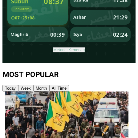
MOST POPULAR
Today
Week
Month
All Time