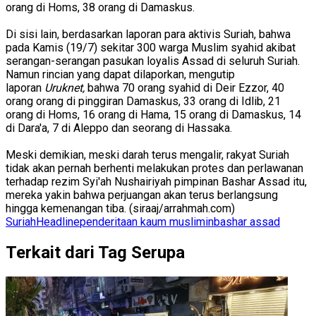
orang di Homs, 38 orang di Damaskus.
Di sisi lain, berdasarkan laporan para aktivis Suriah, bahwa
pada Kamis (19/7) sekitar 300 warga Muslim syahid akibat
serangan-serangan pasukan loyalis Assad di seluruh Suriah.
Namun rincian yang dapat dilaporkan, mengutip
laporan
Uruknet,
bahwa 70 orang syahid di Deir Ezzor, 40
orang orang di pinggiran Damaskus, 33 orang di Idlib, 21
orang di Homs, 16 orang di Hama, 15 orang di Damaskus, 14
di Dara'a, 7 di Aleppo dan seorang di Hassaka.
Meski demikian, meski darah terus mengalir, rakyat Suriah
tidak akan pernah berhenti melakukan protes dan perlawanan
terhadap rezim Syi'ah Nushairiyah pimpinan Bashar Assad itu,
mereka yakin bahwa perjuangan akan terus berlangsung
hingga kemenangan tiba. (siraaj/arrahmah.com)
Suriah
Headline
penderitaan kaum muslimin
bashar assad
Terkait dari Tag Serupa