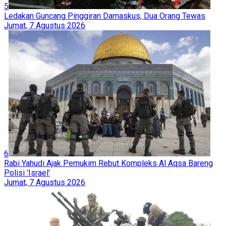
5
Ledakan Guncang Pinggiran Damaskus, Dua Orang Tewas
Jumat, 7 Agustus 2026
6
Rabi Yahudi Ajak Pemukim Rebut Kompleks Al Aqsa Bareng
Polisi 'Israel'
Jumat, 7 Agustus 2026