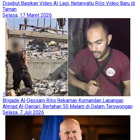
Disebut Bagikan Video AI Lagi, Netanyahu Rilis Video Baru di
Taman
Selasa, 17 Maret 2026
1
Brigade Al-Qassam Rilis Rekaman Komandan Lapangan
Ahmad Al-Qamari: Bertahan 50 Malam di Dalam Terowongan
Selasa, 7 Juli 2026