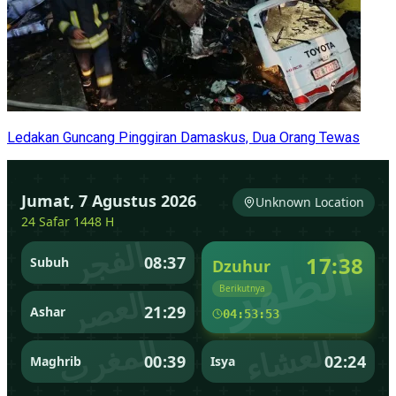
Ledakan Guncang Pinggiran Damaskus, Dua Orang Tewas