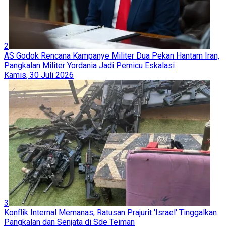
2
AS Godok Rencana Kampanye Militer Dua Pekan Hantam Iran,
Pangkalan Militer Yordania Jadi Pemicu Eskalasi
Kamis, 30 Juli 2026
3
Konflik Internal Memanas, Ratusan Prajurit 'Israel' Tinggalkan
Pangkalan dan Senjata di Sde Teiman