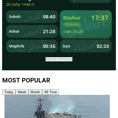
MOST POPULAR
Today
Week
Month
All Time