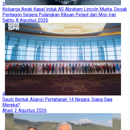
3
Keluarga Awak Kapal Induk AS Abraham Lincoln Murka, Desak
Pentagon Segera Pulangkan Ribuan Pelaut dari Misi Iran
Sabtu, 8 Agustus 2026
4
Saudi Bentuk Aliansi Pertahanan 14 Negara, Siapa Saja
Mereka?
Ahad, 2 Agustus 2026