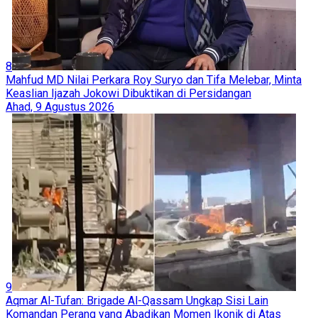
8
Mahfud MD Nilai Perkara Roy Suryo dan Tifa Melebar, Minta
Keaslian Ijazah Jokowi Dibuktikan di Persidangan
Ahad, 9 Agustus 2026
9
Aqmar Al-Tufan: Brigade Al-Qassam Ungkap Sisi Lain
Komandan Perang yang Abadikan Momen Ikonik di Atas