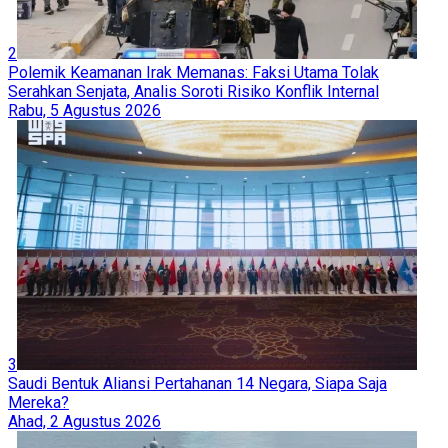
2
Polemik Keamanan Irak Memanas: Faksi Utama Tolak
Serahkan Senjata, Analis Soroti Risiko Konflik Internal
Rabu, 5 Agustus 2026
3
Saudi Bentuk Aliansi Pertahanan 14 Negara, Siapa Saja
Mereka?
Ahad, 2 Agustus 2026