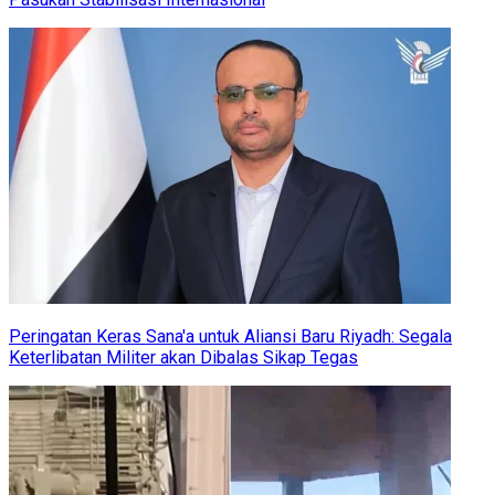
Peringatan Keras Sana'a untuk Aliansi Baru Riyadh: Segala
Keterlibatan Militer akan Dibalas Sikap Tegas