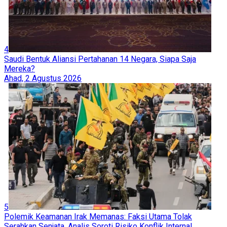
4
Saudi Bentuk Aliansi Pertahanan 14 Negara, Siapa Saja
Mereka?
Ahad, 2 Agustus 2026
5
Polemik Keamanan Irak Memanas: Faksi Utama Tolak
Serahkan Senjata, Analis Soroti Risiko Konflik Internal