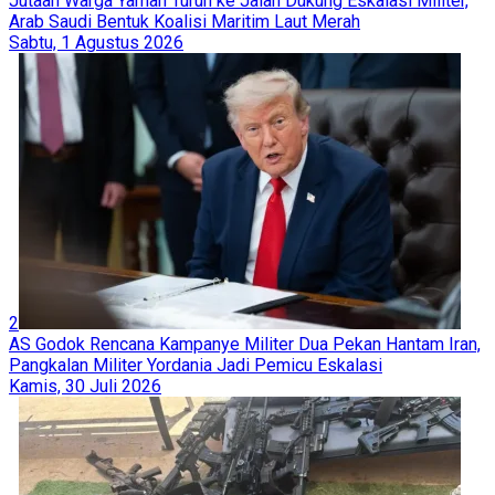
Jutaan Warga Yaman Turun ke Jalan Dukung Eskalasi Militer,
Arab Saudi Bentuk Koalisi Maritim Laut Merah
Sabtu, 1 Agustus 2026
2
AS Godok Rencana Kampanye Militer Dua Pekan Hantam Iran,
Pangkalan Militer Yordania Jadi Pemicu Eskalasi
Kamis, 30 Juli 2026