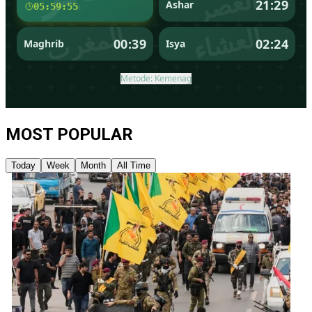
MOST POPULAR
Today
Week
Month
All Time