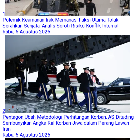
1
Polemik Keamanan Irak Memanas: Faksi Utama Tolak
Serahkan Senjata, Analis Soroti Risiko Konflik Internal
Rabu, 5 Agustus 2026
2
Pentagon Ubah Metodologi Perhitungan Korban, AS Dituding
Sembunyikan Angka Riil Korban Jiwa dalam Perang Lawan
Iran
Rabu, 5 Agustus 2026