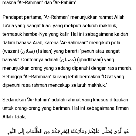
makna “Ar-Rahman” dan “Ar-Rahiim”.
Pendapat pertama, “Ar-Rahman” menunjukkan rahmat Allah
Ta’ala yang sangat luas, yang meliputi seluruh makhluk,
termasuk hamba-Nya yang kafir. Hal ini sebagaimana kaidah
dalam bahasa Arab, karena “Ar-Rahmaan” mengikuti pola
(wazan) (فعلان) (fa’laan) yang berarti “penuh atau sangat
banyak”. Contohnya adalah (غضبان) (ghadhbaan) yang
menunjukkan orang yang sedang dipenuhi dengan rasa marah.
Sehingga “Ar-Rahmaan” kurang lebih bermakna “Dzat yang
dipenuhi rasa rahmah mencakup seluruh makhluk.”
Sedangkan “Ar-Rahiim” adalah rahmat yang khusus ditujukan
untuk orang-orang yang beriman. Hal ini sebagaimana firman
Allah Ta’ala,
هُوَ الَّذِي يُصَلِّي عَلَيْكُمْ وَمَلَائِكَتُهُ لِيُخْرِجَكُمْ مِنَ الظُّلُمَاتِ إِلَى النُّورِ