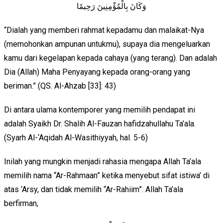
وَكَانَ بِالْمُؤْمِنِينَ رَحِيمًا
“Dialah yang memberi rahmat kepadamu dan malaikat-Nya
(memohonkan ampunan untukmu), supaya dia mengeluarkan
kamu dari kegelapan kepada cahaya (yang terang). Dan adalah
Dia (Allah) Maha Penyayang kepada orang-orang yang
beriman.” (QS. Al-Ahzab [33]: 43)
Di antara ulama kontemporer yang memilih pendapat ini
adalah Syaikh Dr. Shalih Al-Fauzan hafidzahullahu Ta’ala.
(Syarh Al-‘Aqidah Al-Wasithiyyah, hal. 5-6)
Inilah yang mungkin menjadi rahasia mengapa Allah Ta’ala
memilih nama “Ar-Rahmaan” ketika menyebut sifat istiwa’ di
atas ‘Arsy, dan tidak memilih “Ar-Rahiim”. Allah Ta’ala
berfirman,