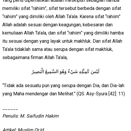
Yang perlu diperhatikan adalah meskipun sebagian hamba
memiliki sifat “rahiim”, sifat tersebut berbeda dengan sifat
“rahiim” yang dimiliki oleh Allah Ta’ala. Karena sifat “rahiim”
Allah adalah sesuai dengan keagungan, kebesaran dan
kemuliaan Allah Ta’ala, dan sifat “rahiim” yang dimiliki hamba
itu sesuai dengan yang layak untuk makhluk. Dan sifat Allah
Ta’ala tidaklah sama atau serupa dengan sifat makhluk,
sebagaimana firman Allah Ta’ala,
لَيْسَ كَمِثْلِهِ شَيْءٌ وَهُوَ السَّمِيعُ الْبَصِيرُ
“Tidak ada sesuatu pun yang serupa dengan Dia, dan Dia-lah
yang Maha mendengar dan Melihat.” (QS. Asy-Syura [42]: 11)
______
Penulis: M. Saifudin Hakim
Artikel: Muslim.Or.Id