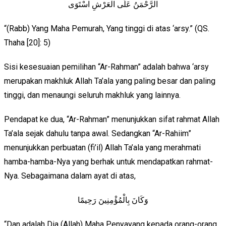
الرَّحْمَنُ عَلَى الْعَرْشِ اسْتَوَى
“(Rabb) Yang Maha Pemurah, Yang tinggi di atas ‘arsy.” (QS.
Thaha [20]: 5)
Sisi kesesuaian pemilihan “Ar-Rahman” adalah bahwa ‘arsy
merupakan makhluk Allah Ta’ala yang paling besar dan paling
tinggi, dan menaungi seluruh makhluk yang lainnya.
Pendapat ke dua, “Ar-Rahman” menunjukkan sifat rahmat Allah
Ta’ala sejak dahulu tanpa awal. Sedangkan “Ar-Rahiim”
menunjukkan perbuatan (fi’il) Allah Ta’ala yang merahmati
hamba-hamba-Nya yang berhak untuk mendapatkan rahmat-
Nya. Sebagaimana dalam ayat di atas,
وَكَانَ بِالْمُؤْمِنِينَ رَحِيمًا
“Dan adalah Dia (Allah) Maha Penyayang kepada orang-orang