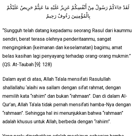
لَقَدْ جَاءَكُمْ رَسُولٌ مِنْ أَنْفُسِكُمْ عَزِيزٌ عَلَيْهِ مَا عَنِتُّمْ حَرِيصٌ عَلَيْكُمْ
بِالْمُؤْمِنِينَ رَءُوفٌ رَحِيمٌ
“Sungguh telah datang kepadamu seorang Rasul dari kaummu
sendiri, berat terasa olehnya penderitaanmu, sangat
menginginkan (keimanan dan keselamatan) bagimu, amat
belas kasihan lagi penyayang terhadap orang-orang mukmin.”
(QS. At-Taubah [9]: 128)
Dalam ayat di atas, Allah Ta’ala mensifati Rasulullah
shallallahu ‘alaihi wa sallam dengan sifat rahmat, dengan
memilih kata “rahiim” dan bukan “rahmaan”. Dan di dalam Al-
Qur’an, Allah Ta’ala tidak pernah mensifati hamba-Nya dengan
“rahmaan”. Sehingga hal ini menunjukkan bahwa “rahmaan”
adalah khusus untuk Allah, berbeda dengan “rahiim”.