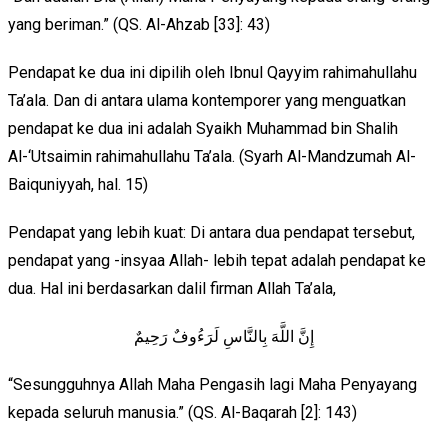
yang beriman.” (QS. Al-Ahzab [33]: 43)
Pendapat ke dua ini dipilih oleh Ibnul Qayyim rahimahullahu
Ta’ala. Dan di antara ulama kontemporer yang menguatkan
pendapat ke dua ini adalah Syaikh Muhammad bin Shalih
Al-‘Utsaimin rahimahullahu Ta’ala. (Syarh Al-Mandzumah Al-
Baiquniyyah, hal. 15)
Pendapat yang lebih kuat: Di antara dua pendapat tersebut,
pendapat yang -insyaa Allah- lebih tepat adalah pendapat ke
dua. Hal ini berdasarkan dalil firman Allah Ta’ala,
إِنَّ اللَّهَ بِالنَّاسِ لَرَءُوفٌ رَحِيمٌ
“Sesungguhnya Allah Maha Pengasih lagi Maha Penyayang
kepada seluruh manusia.” (QS. Al-Baqarah [2]: 143)