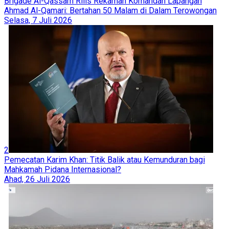
Brigade Al-Qassam Rilis Rekaman Komandan Lapangan
Ahmad Al-Qamari: Bertahan 50 Malam di Dalam Terowongan
Selasa, 7 Juli 2026
2
Pemecatan Karim Khan: Titik Balik atau Kemunduran bagi
Mahkamah Pidana Internasional?
Ahad, 26 Juli 2026