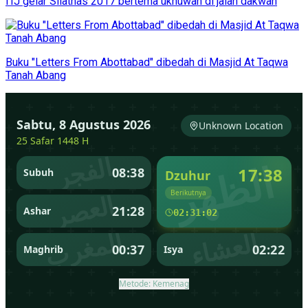
ITJ gelar Silatnas 2017 bertema ukhuwah di jalan dakwah
Buku "Letters From Abottabad" dibedah di Masjid At Taqwa
Tanah Abang